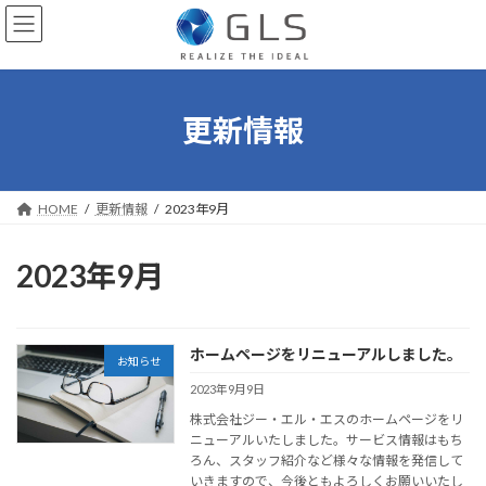
コ
ナ
ン
ビ
テ
ゲ
ン
ー
ツ
シ
へ
ョ
更新情報
ス
ン
キ
に
ッ
移
プ
動
HOME
更新情報
2023年9月
2023年9月
ホームページをリニューアルしました。
お知らせ
2023年9月9日
株式会社ジー・エル・エスのホームページをリ
ニューアルいたしました。サービス情報はもち
ろん、スタッフ紹介など様々な情報を発信して
いきますので、今後ともよろしくお願いいたし